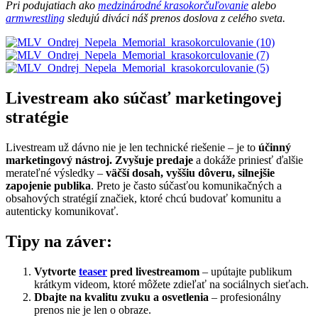
Pri podujatiach ako
medzinárodné krasokorčuľovanie
alebo
armwrestling
sledujú diváci náš prenos doslova z celého sveta.
Livestream ako súčasť marketingovej
stratégie
Livestream už dávno nie je len technické riešenie – je to
účinný
marketingový nástroj.
Zvyšuje predaje
a dokáže priniesť ďalšie
merateľné výsledky –
väčší dosah, vyššiu dôveru, silnejšie
zapojenie publika
. Preto je často súčasťou komunikačných a
obsahových stratégií značiek, ktoré chcú budovať komunitu a
autenticky komunikovať.
Tipy na záver:
Vytvorte
teaser
pred livestreamom
– upútajte publikum
krátkym videom, ktoré môžete zdieľať na sociálnych sieťach.
Dbajte na kvalitu zvuku a osvetlenia
– profesionálny
prenos nie je len o obraze.