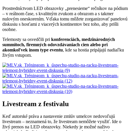
Prostredníctvom LED obrazovky „prenesieme“ rečníkov na pódium
– v reálnom čase, s kvalitným zvukom a obrazom a s takmer
nulovým oneskorením. Vďaka tomu môžete zorganizovať panelovú
diskusiu s hosťami z viacerých kontinentov bez toho, aby prišli
osobne.
Telemosty sa osvedčili pri
konferenciách, medzinárodných
summitoch, firemných odovzdávaniach cien alebo pri
akomkoľvek inom type eventu
, kde sa hostia pripájajú nadiaľku
živým vstupom.
Livestream z festivalu
Keď autorské práva a nastavenie zmlúv umelcov nedovoľujú
livestream – neznamená to, že livestream nemôžete využiť. Ide o
živý prenos na LED obrazovky. Niekedy je možné naživo