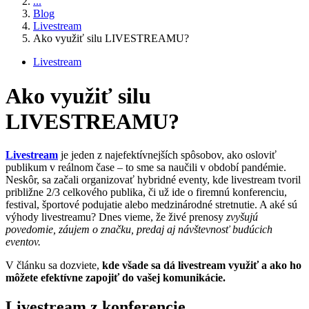
...
Blog
Livestream
Ako využiť silu LIVESTREAMU?
Livestream
Ako využiť silu
LIVESTREAMU?
Livestream
je jeden z najefektívnejších spôsobov, ako osloviť
publikum v reálnom čase – to sme sa naučili v období pandémie.
Neskôr, sa začali organizovať hybridné eventy, kde livestream tvoril
približne 2/3 celkového publika, či už ide o firemnú konferenciu,
festival, športové podujatie alebo medzinárodné stretnutie. A aké sú
výhody livestreamu? Dnes vieme, že živé prenosy
zvyšujú
povedomie, záujem o značku, predaj aj návštevnosť budúcich
eventov.
V článku sa dozviete,
kde všade sa dá livestream využiť a ako ho
môžete efektívne zapojiť do vašej komunikácie.
Livestream z konferencie