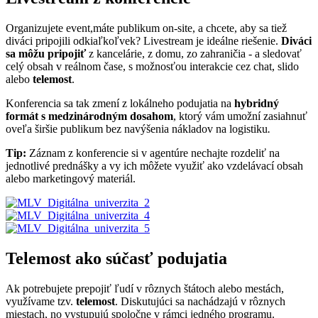
Organizujete event,máte publikum on-site, a chcete, aby sa tiež
diváci pripojili odkiaľkoľvek? Livestream je ideálne riešenie.
Diváci
sa môžu pripojiť
z kancelárie, z domu, zo zahraničia - a sledovať
celý obsah v reálnom čase, s možnosťou interakcie cez chat, slido
alebo
telemost
.
Konferencia sa tak zmení z lokálneho podujatia na
hybridný
formát s medzinárodným dosahom
, ktorý vám umožní zasiahnuť
oveľa širšie publikum bez navýšenia nákladov na logistiku
.
Tip:
Záznam z konferencie si v agentúre nechajte rozdeliť na
jednotlivé prednášky a vy ich môžete využiť ako vzdelávací obsah
alebo marketingový materiál.
Telemost ako súčasť podujatia
Ak potrebujete prepojiť ľudí v rôznych štátoch alebo mestách,
využívame tzv.
telemost
. Diskutujúci sa nachádzajú v rôznych
miestach, no vystupujú spoločne v rámci jedného programu.