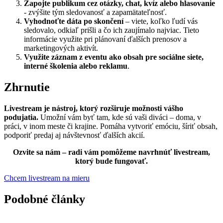
Zapojte publikum cez otázky, chat, kvíz alebo hlasovanie
- zvýšite tým sledovanosť a zapamätateľnosť.
Vyhodnoťte dáta po skončení
– viete, koľko ľudí vás
sledovalo, odkiaľ prišli a čo ich zaujímalo najviac. Tieto
informácie využite pri plánovaní ďalších prenosov a
marketingových aktivít.
Využite záznam z eventu ako obsah pre sociálne siete,
interné školenia alebo reklamu
.
Zhrnutie
Livestream je nástroj, ktorý rozširuje možnosti vášho
podujatia.
Umožní vám byť tam, kde sú vaši diváci – doma, v
práci, v inom meste či krajine. Pomáha vytvoriť emóciu, šíriť obsah,
podporiť predaj aj návštevnosť ďalších akcií.
Ozvite sa nám – radi vám pomôžeme navrhnúť livestream,
ktorý bude fungovať.
Chcem livestream na mieru
Podobné články