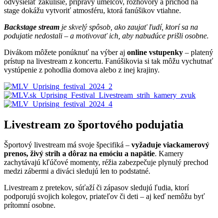
odvysielať zákulisie, prípravy umelcov, rozhovory a príchod na
stage dokážu vytvoriť atmosféru, ktorá fanúšikov vtiahne.
Backstage stream
je skvelý spôsob, ako zaujať ľudí, ktorí sa na
podujatie nedostali – a motivovať ich, aby nabudúce prišli osobne.
Divákom môžete ponúknuť na výber aj
online vstupenky
– platený
prístup na livestream z koncertu. Fanúšikovia si tak môžu vychutnať
vystúpenie z pohodlia domova alebo z inej krajiny.
Livestream zo športového podujatia
Športový livestream má svoje špecifiká –
vyžaduje viackamerový
prenos, živý strih a dôraz na emóciu a napätie
. Kamery
zachytávajú kľúčové momenty, réžia zabezpečuje plynulý prechod
medzi zábermi a diváci sledujú len to podstatné.
Livestream z pretekov, súťaží či zápasov sledujú ľudia, ktorí
podporujú svojich kolegov, priateľov či deti – aj keď nemôžu byť
prítomní osobne.