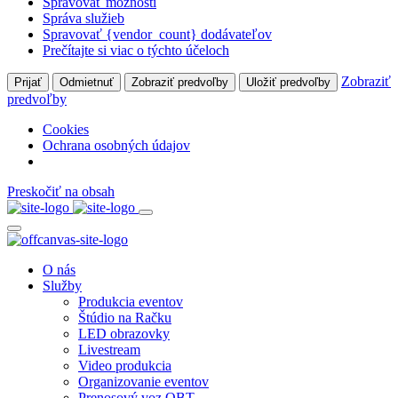
Spravovať možnosti
Správa služieb
Spravovať {vendor_count} dodávateľov
Prečítajte si viac o týchto účeloch
Zobraziť
Prijať
Odmietnuť
Zobraziť predvoľby
Uložiť predvoľby
predvoľby
Cookies
Ochrana osobných údajov
Preskočiť na obsah
O nás
Služby
Produkcia eventov
Štúdio na Račku
LED obrazovky
Livestream
Video produkcia
Organizovanie eventov
Prenosový voz OBT