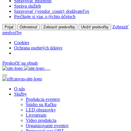
Spravovať možnosti
Správa služieb
Spravovať {vendor_count} dodávateľov
Prečítajte si viac o týchto účeloch
Zobraziť
Prijať
Odmietnuť
Zobraziť predvoľby
Uložiť predvoľby
predvoľby
Cookies
Ochrana osobných údajov
Preskočiť na obsah
O nás
Služby
Produkcia eventov
Štúdio na Račku
LED obrazovky
Livestream
Video produkcia
Organizovanie eventov
Prenosový voz OBT