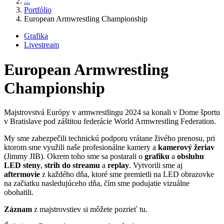
...
Portfólio
European Armwrestling Championship
Grafika
Livestream
European Armwrestling
Championship
Majstrovstvá Európy v armwrestlingu 2024 sa konali v Dome športu
v Bratislave pod záštitou federácie World Armwrestling Federation.
My sme zabezpečili technickú podporu vrátane živého prenosu, pri
ktorom sme využili naše profesionálne kamery a
kamerový žeriav
(Jimmy JIB). Okrem toho sme sa postarali o
grafiku
a
obsluhu
LED steny
,
strih do streamu
a
replay
. Vytvorili sme aj
aftermovie
z každého dňa, ktoré sme premietli na LED obrazovke
na začiatku nasledujúceho dňa, čím sme podujatie vizuálne
obohatili.
Záznam
z majstrovstiev si môžete pozrieť tu.