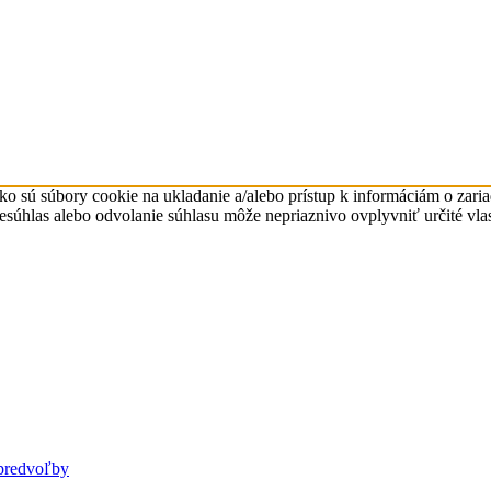
ko sú súbory cookie na ukladanie a/alebo prístup k informáciám o zari
Nesúhlas alebo odvolanie súhlasu môže nepriaznivo ovplyvniť určité vlas
predvoľby