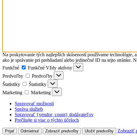
Na poskytovanie tých najlepších skúseností používame technológie, a
ako je správanie pri prehliadaní alebo jedinečné ID na tejto stránke. 
Funkčné
Funkčné
Vždy aktívny
Predvoľby
Predvoľby
Štatistiky
Štatistiky
Marketing
Marketing
Spravovať možnosti
Správa služieb
Spravovať {vendor_count} dodávateľov
Prečítajte si viac o týchto účeloch
Zobraziť 
Prijať
Odmietnuť
Zobraziť predvoľby
Uložiť predvoľby