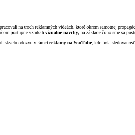
racovali na troch reklamných videách, ktoré okrem samotnej propagácie
ričom postupne vznikali
vizuálne návrhy
, na základe čoho sme sa pust
mali skvelú odozvu v rámci
reklamy na YouTube
, kde bola sledovanos