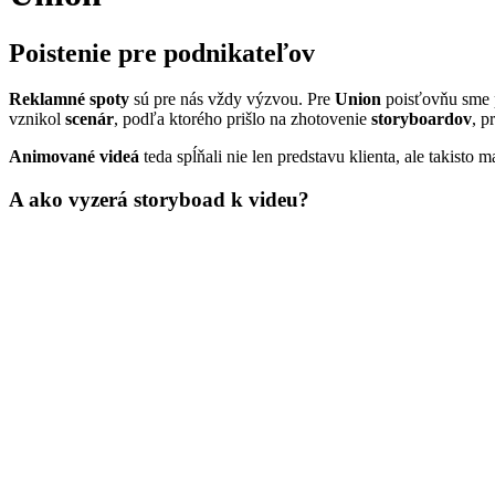
Poistenie pre podnikateľov
Reklamné spoty
sú pre nás vždy výzvou. Pre
Union
poisťovňu sme p
vznikol
scenár
, podľa ktorého prišlo na zhotovenie
storyboardov
, p
Animované videá
teda spĺňali nie len predstavu klienta, ale takisto 
A ako vyzerá storyboad k videu?