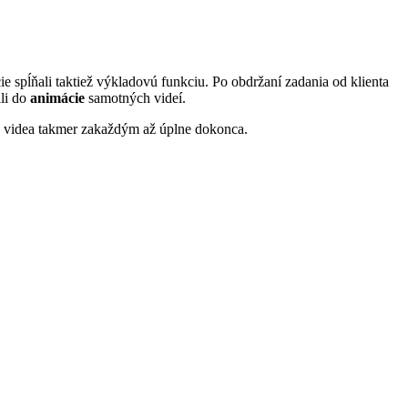
 spĺňali taktiež výkladovú funkciu. Po obdržaní zadania od klienta
ili do
animácie
samotných videí.
ť videa takmer zakaždým až úplne dokonca.