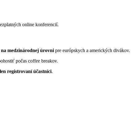
ezplatných online konferencií.
e na medzinárodnej úrovni
pre európskych a amerických divákov.
pohostiť počas coffee breakov.
len registrovaní účastníci
.