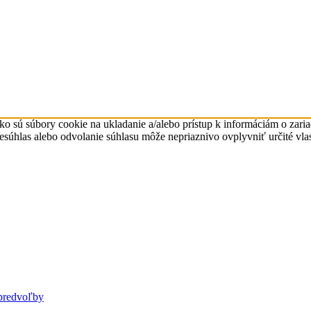
ko sú súbory cookie na ukladanie a/alebo prístup k informáciám o zari
Nesúhlas alebo odvolanie súhlasu môže nepriaznivo ovplyvniť určité vlas
predvoľby