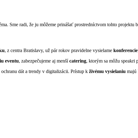
éma. Sme radi, že ju môžeme prinášať prostredníctvom tohto projektu b
čku
, z centra Bratislavy, už pár rokov pravidelne vysielame
konferenci
iu eventu
, zabezpečujeme aj menší
catering
, ktorým sa môžu speakri 
hranu dát a trendy v digitalizácii. Prístup k
živému vysielaniu
majú