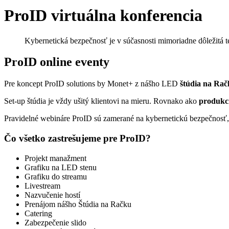
ProID virtuálna konferencia
Kybernetická bezpečnosť je v súčasnosti mimoriadne dôležitá t
ProID online eventy
Pre koncept ProID solutions by Monet+ z nášho LED
štúdia na Ra
Set-up štúdia je vždy ušitý klientovi na mieru. Rovnako ako
produkc
Pravidelné webináre ProID sú zamerané na kybernetickú bezpečnosť, oc
Čo všetko zastrešujeme pre ProID?
Projekt manažment
Grafiku na LED stenu
Grafiku do streamu
Livestream
Nazvučenie hostí
Prenájom nášho Štúdia na Račku
Catering
Zabezpečenie slido