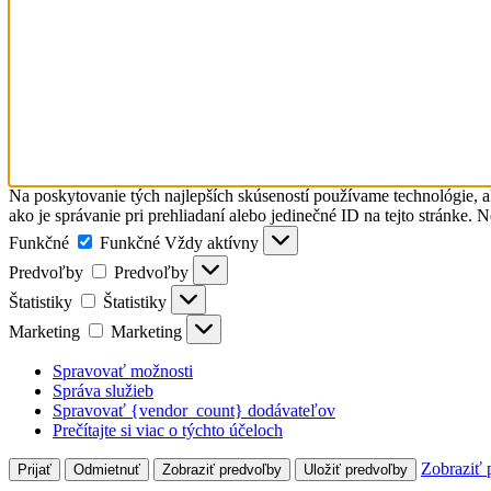
Na poskytovanie tých najlepších skúseností používame technológie, a
ako je správanie pri prehliadaní alebo jedinečné ID na tejto stránke. 
Funkčné
Funkčné
Vždy aktívny
Predvoľby
Predvoľby
Štatistiky
Štatistiky
Marketing
Marketing
Spravovať možnosti
Správa služieb
Spravovať {vendor_count} dodávateľov
Prečítajte si viac o týchto účeloch
Zobraziť 
Prijať
Odmietnuť
Zobraziť predvoľby
Uložiť predvoľby