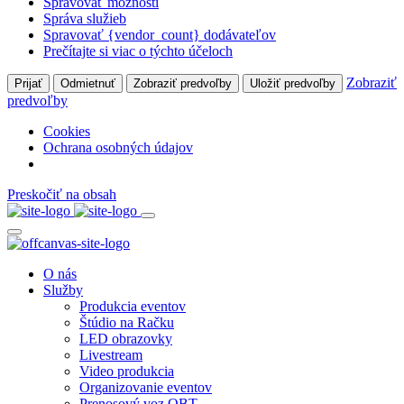
Spravovať možnosti
Správa služieb
Spravovať {vendor_count} dodávateľov
Prečítajte si viac o týchto účeloch
Zobraziť
Prijať
Odmietnuť
Zobraziť predvoľby
Uložiť predvoľby
predvoľby
Cookies
Ochrana osobných údajov
Preskočiť na obsah
O nás
Služby
Produkcia eventov
Štúdio na Račku
LED obrazovky
Livestream
Video produkcia
Organizovanie eventov
Prenosový voz OBT