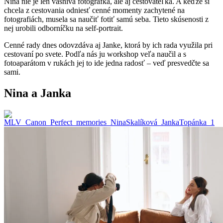
Nina nie je len vášnivá fotografka, ale aj cestovateľka. A keďže si
chcela z cestovania odniesť cenné momenty zachytené na
fotografiách, musela sa naučiť fotiť samú seba. Tieto skúsenosti z
nej urobili odborníčku na self-portrait.
Cenné rady dnes odovzdáva aj Janke, ktorá by ich rada využila pri
cestovaní po svete. Podľa nás ju workshop veľa naučil a s
fotoaparátom v rukách jej to ide jedna radosť – veď presvedčte sa
sami.
Nina a Janka