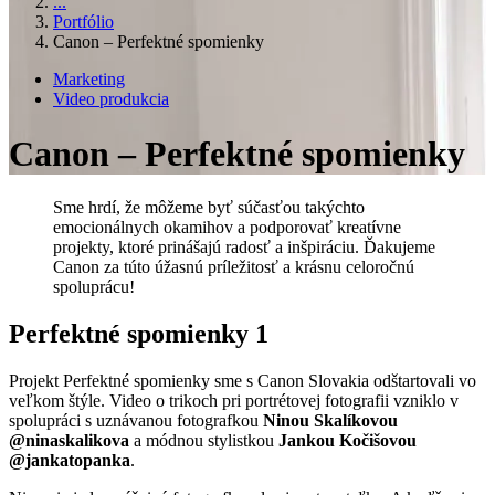
...
Portfólio
Canon – Perfektné spomienky
Marketing
Video produkcia
Canon – Perfektné spomienky
Sme hrdí, že môžeme byť súčasťou takýchto
emocionálnych okamihov a podporovať kreatívne
projekty, ktoré prinášajú radosť a inšpiráciu. Ďakujeme
Canon za túto úžasnú príležitosť a krásnu celoročnú
spoluprácu!
Perfektné spomienky 1
Projekt Perfektné spomienky sme s Canon Slovakia odštartovali vo
veľkom štýle. Video o trikoch pri portrétovej fotografii vzniklo v
spolupráci s uznávanou fotografkou
Ninou Skalíkovou
@ninaskalikova
a módnou stylistkou
Jankou Kočišovou
@jankatopanka
.