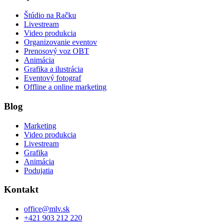
Štúdio na Račku
Livestream
Video produkcia
Organizovanie eventov
Prenosový voz OBT
Animácia
Grafika a ilustrácia
Eventový fotograf
Offline a online marketing
Blog
Marketing
Video produkcia
Livestream
Grafika
Animácia
Podujatia
Kontakt
office@mlv.sk
+421 903 212 220