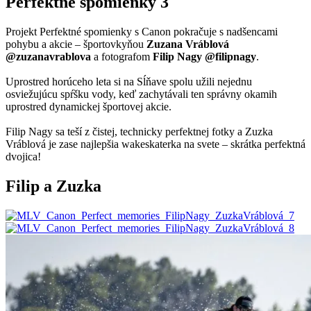
Perfektné spomienky 3
Projekt Perfektné spomienky s Canon pokračuje s nadšencami
pohybu a akcie – športovkyňou
Zuzana Vráblová
@zuzanavrablova
a fotografom
Filip Nagy @filipnagy
.
Uprostred horúceho leta si na Sĺňave spolu užili nejednu
osviežujúcu spŕšku vody, keď zachytávali ten správny okamih
uprostred dynamickej športovej akcie.
Filip Nagy sa teší z čistej, technicky perfektnej fotky a Zuzka
Vráblová je zase najlepšia wakeskaterka na svete – skrátka perfektná
dvojica!
Filip a Zuzka