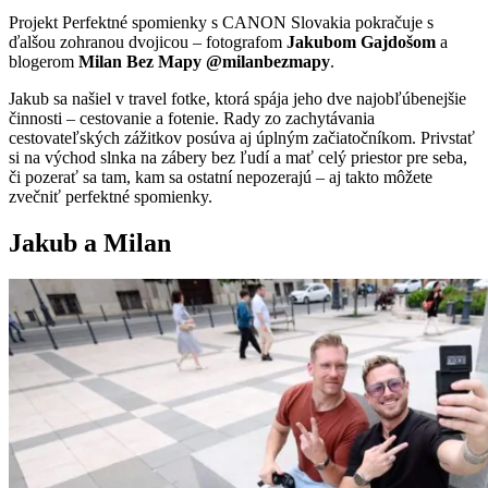
Projekt Perfektné spomienky s CANON Slovakia pokračuje s
ďalšou zohranou dvojicou – fotografom
Jakubom Gajdošom
a
blogerom
Milan Bez Mapy @milanbezmapy
.
Jakub sa našiel v travel fotke, ktorá spája jeho dve najobľúbenejšie
činnosti – cestovanie a fotenie. Rady zo zachytávania
cestovateľských zážitkov posúva aj úplným začiatočníkom. Privstať
si na východ slnka na zábery bez ľudí a mať celý priestor pre seba,
či pozerať sa tam, kam sa ostatní nepozerajú – aj takto môžete
zvečniť perfektné spomienky.
Jakub a Milan